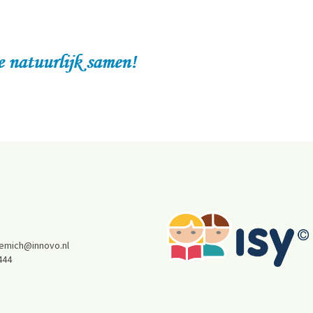
temich@innovo.nl
444