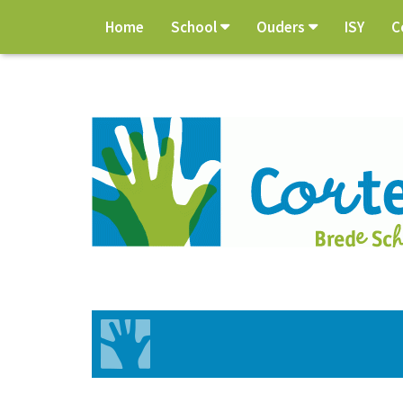
Home
School
Ouders
ISY
C