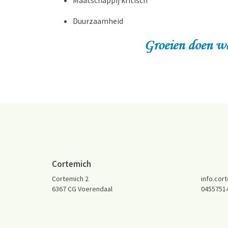
Maatschappij kritisch
Duurzaamheid
Cortemich
Cortemich 2
info.cor
6367 CG Voerendaal
0455751